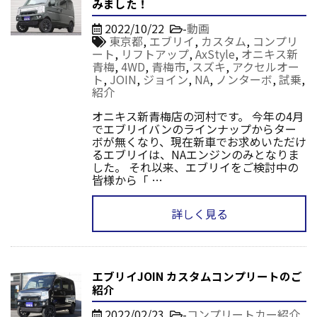
みました！
2022/10/22
-
動画
東京都
,
エブリイ
,
カスタム
,
コンプリ
ート
,
リフトアップ
,
AxStyle
,
オニキス新
青梅
,
4WD
,
青梅市
,
スズキ
,
アクセルオー
ト
,
JOIN
,
ジョイン
,
NA
,
ノンターボ
,
試乗
,
紹介
オニキス新青梅店の河村です。 今年の4月
でエブリイバンのラインナップからター
ボが無くなり、現在新車でお求めいただけ
るエブリイは、NAエンジンのみとなりま
した。 それ以来、エブリイをご検討中の
皆様から「 …
詳しく見る
エブリイJOIN カスタムコンプリートのご
紹介
2022/02/23
-
コンプリートカー紹介