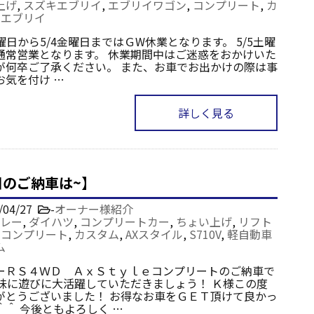
上げ
,
スズキエブリイ
,
エブリイワゴン
,
コンプリート
,
カ
,
エブリイ
火曜日から5/4金曜日まではＧW休業となります。 5/5土曜
通常営業となります。 休業期間中はご迷惑をおかけいた
が何卒ご了承ください。 また、お車でお出かけの際は事
お気を付け …
詳しく見る
日のご納車は~】
/04/27
-
オーナー様紹介
レー
,
ダイハツ
,
コンプリートカー
,
ちょい上げ
,
リフト
,
コンプリート
,
カスタム
,
AXスタイル
,
S710V
,
軽自動車
ム
ーＲＳ４ＷＤ ＡｘＳｔｙｌｅコンプリートのご納車で
趣味に遊びに大活躍していただきましょう！ Ｋ様この度
がとうございました！ お得なお車をＧＥＴ頂けて良かっ
＾＾ 今後ともよろしく …