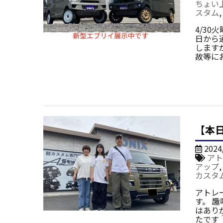
ちょい
スタム
4/30
日から
します
故等に
【本
2024
アト
アップ
カスタ
アトレ
す。 
はあり
たです