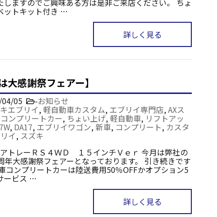
たしますのでご興味ある方は是非ご来店ください。 ちょ
ベットキット付き …
詳しく見る
月は大感謝祭フェアー】
/04/05
-
お知らせ
キエブリイ
,
軽自動車カスタム
,
エブリイ専門店
,
AXス
,
コンプリートカー
,
ちょい上げ
,
軽自動車
,
リフトアッ
7W
,
DA17
,
エブリイワゴン
,
新車
,
コンプリート
,
カスタ
ブリイ
,
スズキ
yleアトレーＲＳ４ＷＤ １５インチＶｅｒ 今月は弊社の
5周年大感謝祭フェアーとなっております。 引き続きです
在庫コンプリートカーは陸送費用50％OFFかオプション5
サービス …
詳しく見る