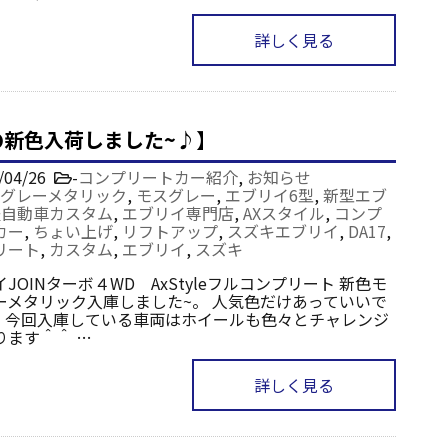
詳しく見る
の新色入荷しました~♪】
/04/26
-
コンプリートカー紹介
,
お知らせ
グレーメタリック
,
モスグレー
,
エブリイ6型
,
新型エブ
軽自動車カスタム
,
エブリイ専門店
,
AXスタイル
,
コンプ
カー
,
ちょい上げ
,
リフトアップ
,
スズキエブリイ
,
DA17
,
リート
,
カスタム
,
エブリイ
,
スズキ
JOINターボ４WD AxStyleフルコンプリート 新色モ
ーメタリック入庫しました~。 人気色だけあっていいで
♪ 今回入庫している車両はホイールも色々とチャレンジ
ります＾＾ …
詳しく見る