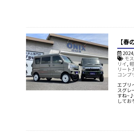
【春
2024
モス
リイ
,
リート
コンプ
エブリイ
スグレ
すね~
してお