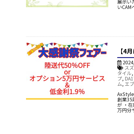
展示い
いCAM
【4
2024
スズ
タイル
プ
,
DA1
ム
,
エ
AxSt
創業3
が ・
万円分