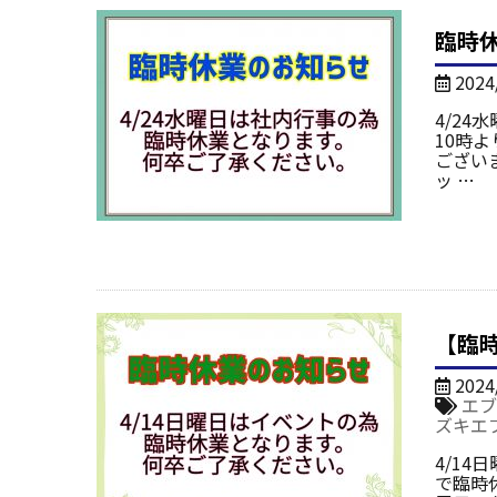
臨時
2024
4/24
10時
ござい
ッ …
【臨
2024
エブ
ズキエ
4/1
で臨時