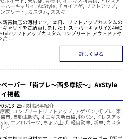
セルオート
,
東京都
,
青梅市
,
オニキス新青梅
,
ドレスア
スーパーキャリイ
,
AxStyle
,
チョイアゲ
,
リフトアップ
,
コンプリート
,
カスタム
,
スズキ
ス新青梅店の河村です。 本日、リフトアップカスタムの
ーキャリイをご納車しました！ スーパーキャリイX 4WD
AxStyleリフトアップカスタムコンプリート アウトドアや
をご …
詳しく見る
ペーパー「街プレ～西多摩版～」AxStyle
リイ掲載
/05/13
-
取材記事紹介
摩版
,
コンプリートリフトアップ
,
アゲバン
,
街プレ
,
東
青梅市
,
自動車販売
,
オニキス新青梅
,
軽バン
,
ドレスアッ
tyle
,
エアロパーツ
,
ちょい上げ
,
軽自動車
,
新車
,
カスタ
ブリイ
ス新青梅店の河村です。 この度、フリーペーパー「街プ