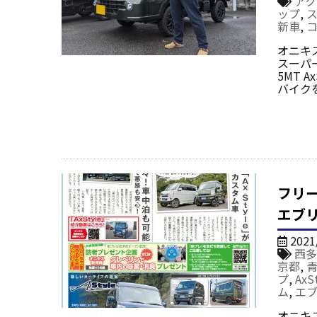
アク
ップ
,
新車
,
オニキ
スーパ
5MT 
バイク
フリー
エブ
2021
西多
京都
,
プ
,
AxS
ム
,
エ
オニキ