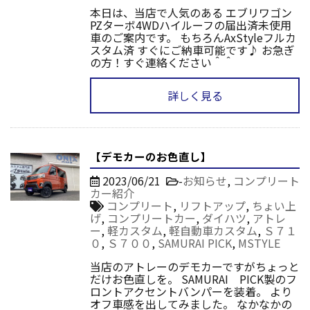
本日は、当店で人気のある エブリワゴン
PZターボ4WDハイルーフの届出済未使用
車のご案内です。 もちろんAxStyleフルカ
スタム済 すぐにご納車可能です♪ お急ぎ
の方！すぐ連絡ください＾＾
詳しく見る
【デモカーのお色直し】
2023/06/21
-
お知らせ
,
コンプリート
カー紹介
コンプリート
,
リフトアップ
,
ちょい上
げ
,
コンプリートカー
,
ダイハツ
,
アトレ
ー
,
軽カスタム
,
軽自動車カスタム
,
Ｓ７１
０
,
Ｓ７００
,
SAMURAI PICK
,
MSTYLE
当店のアトレーのデモカーですがちょっと
だけお色直しを。 SAMURAI PICK製のフ
ロントアクセントバンパーを装着。 より
オフ車感を出してみました。 なかなかの