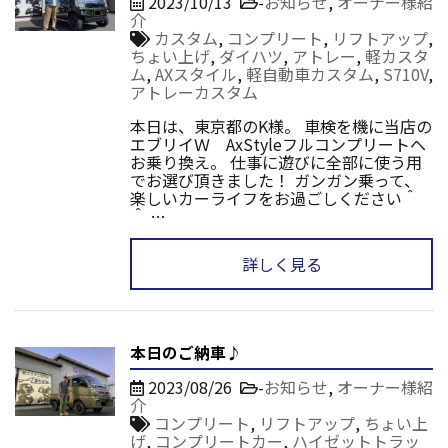
2023/10/13
-
お知らせ
,
オーナー様紹
介
カスタム
,
コンプリート
,
リフトアップ
,
ちょい上げ
,
ダイハツ
,
アトレー
,
軽カスタ
ム
,
AXスタイル
,
軽自動車カスタム
,
S710V
,
アトレーカスタム
本日は、東京都のK様。 車検を機に当店の
エブリイＷ AxStyleフルコンプリートへ
お乗り換え。 仕事に遊びに全部に使う用
でお選び頂きました！ ガンガン乗って、
楽しいカーライフをお過ごしください＾
＾ …
詳しく見る
本日のご納車♪
2023/08/26
-
お知らせ
,
オーナー様紹
介
コンプリート
,
リフトアップ
,
ちょい上
げ
,
コンプリートカー
,
ハイゼットトラッ