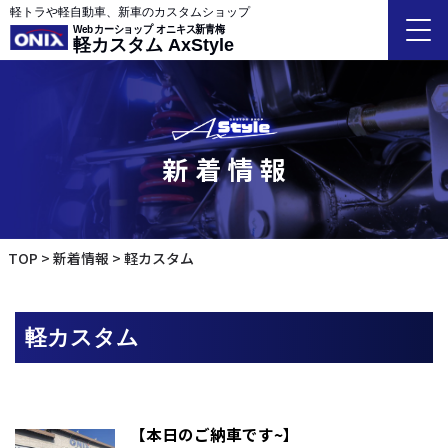
軽トラや軽自動車、新車のカスタムショップ
Webカーショップ オニキス新青梅
軽カスタム AxStyle
新着情報
TOP
新着情報
軽カスタム
軽カスタム
【本日のご納車です~】