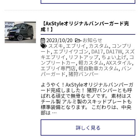
【AxStyleオリジナルバンパーガード完
成！】
2023/10/20
-
お知らせ
スズキ
,
エブリイ
,
カスタム
,
コンプリ
ート
,
エブリイワゴン
,
DA17
,
DA17W
,
スズ
キエブリイ
,
リフトアップ
,
ちょい上げ
,
コ
ンプリートカー
,
軽カスタム
,
AXスタイル
,
エブリイ専門店
,
軽自動車カスタム
,
バン
パーガード
,
猪狩バンパー
ようやく！AxStyleオリジナルバンパーガ
ード完成しました！ 猪狩バンパーとも呼
ばれる頑丈で無骨なモノです。 素材はス
チール製 アルミ製のスキッドプレートも
標準装備となります。 こだわりは、中央
部は …
詳しく見る