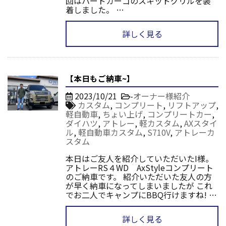
回はハードカーゴのスキッドグリルを装
着しました。 …
詳しく見る
【本日もご納車~】
2023/10/21
-
オーナー様紹介
カスタム
,
コンプリート
,
リフトアップ
,
軽自動車
,
ちょい上げ
,
コンプリートカー
,
ダイハツ
,
アトレー
,
軽カスタム
,
AXスタイ
ル
,
軽自動車カスタム
,
S710V
,
アトレーカ
スタム
本日はご友人を紹介していただいたI様。
アトレーRS４WD AxStyleコンプリート
のご納車です。 紹介いただいた友人の方
が早く納車になってしまいましたが これ
でお二人でキャンプにBBQ行けますね! …
詳しく見る