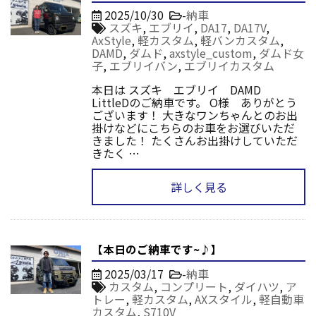
2025/10/30
-
納車
スズキ
,
エブリイ
,
DA17
,
DA17V
,
AxStyle
,
軽カスタム
,
軽バンカスタム
,
DAMD
,
ダムド
,
axstyle_custom
,
ダムド女
子
,
エブリイバン
,
エブリイカスタム
本日は スズキ エブリイ DAMD
LittleDのご納車です。 O様 ありがとう
ございます！ 大きなワンちゃんとのお出
掛けなどにこちらのお車をお選びいただ
きました！ たくさんお出掛けしていただ
きたく …
詳しく見る
【本日のご納車です~♪】
2025/03/17
-
納車
カスタム
,
コンプリート
,
ダイハツ
,
ア
トレー
,
軽カスタム
,
AXスタイル
,
軽自動車
カスタム
,
S710V