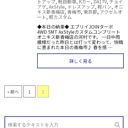
トアップ
,
軽自動車
,
Kカー
,
DA17V
,
チョイ
アゲ
,
AxStyle
,
ドレスアップ
,
軽バン
,
オニ
キス新青梅店
,
青梅市
,
東京都
,
アクセルオ
ート
,
軽カスタム
◆本日の納車◆ エブリイJOINターボ
4WD 5MT AxStyleカスタムコンプリート
オニキス新青梅店の河村です。 一日中雨
模様だった昨日とは打って変わって、快晴
に恵まれた本日の青梅市♪ 春を感 …
詳しく見る
« 前へ
1
2