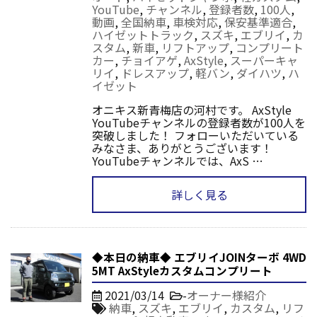
YouTube
,
チャンネル
,
登録者数
,
100人
,
動画
,
全国納車
,
車検対応
,
保安基準適合
,
ハイゼットトラック
,
スズキ
,
エブリイ
,
カ
スタム
,
新車
,
リフトアップ
,
コンプリート
カー
,
チョイアゲ
,
AxStyle
,
スーパーキャ
リイ
,
ドレスアップ
,
軽バン
,
ダイハツ
,
ハ
イゼット
オニキス新青梅店の河村です。 AxStyle
YouTubeチャンネルの登録者数が100人を
突破しました！ フォローいただいている
みなさま、ありがとうございます！
YouTubeチャンネルでは、AxS …
詳しく見る
◆本日の納車◆ エブリイJOINターボ 4WD
5MT AxStyleカスタムコンプリート
2021/03/14
-
オーナー様紹介
納車
,
スズキ
,
エブリイ
,
カスタム
,
リフ