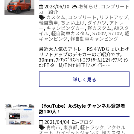
2023/06/10
-
お知らせ
,
コンプリート
カー紹介
カスタム
,
コンプリート
,
リフトアップ
,
軽自動車
,
ちょい上げ
,
ダイハツ
,
アトレ
ー
,
キャンピングカー
,
軽カスタム
,
AXスタ
イル
,
軽自動車カスタム
,
S700V
,
S710V
,
軽
キャンピング
,
軽自動車キャンピング
最近大人気のアトレーRS４WDちょい上げ
リフトアップのデモカーのご紹介です。
30mmﾘﾌﾄｱｯﾌﾟｻｽｷｯﾄ ｴｸｽﾄﾘｰﾑJ12ｲﾝﾁｱﾙﾐ ﾅﾝ
ｶﾝFT-9 M/Tﾀｲﾔ 純正ﾘｱｽﾎﾟｲﾗｰ …
詳しく見る
【YouTube】AxStyle チャンネル登録者
数100人！
2021/04/04
-
ブログ
青梅市
,
東京都
,
軽トラック
,
アクセル
オート
,
ハイゼットジャンボ
,
軽カスタム
,