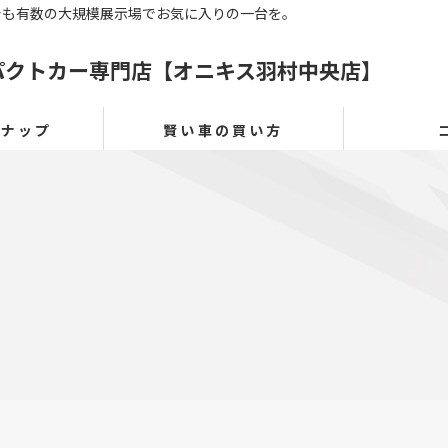
でも有数の大規模展示場でお気に入りの一台を。
パクトカー専門店【オニキス羽村中央店】
ンナップ
賢い車の買い方
プ
賢い車の買い方
お客様へのお約束
アフターサービス
お客様の声
よくある質問
納車までの流れ