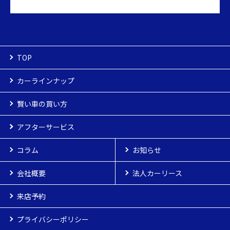
TOP
カーラインナップ
カーラインナップ
賢い車の買い方
新車
賢い車の買い方
アフターサービス
お客様へのお約束
登録済車
アフターサービス
車検
コラム
お客様の声
点検
お知らせ
中古車
よくある質問
カーケア
会社概要
納車までの流れ
保険
法人カーリース
来店予約
プライバシーポリシー