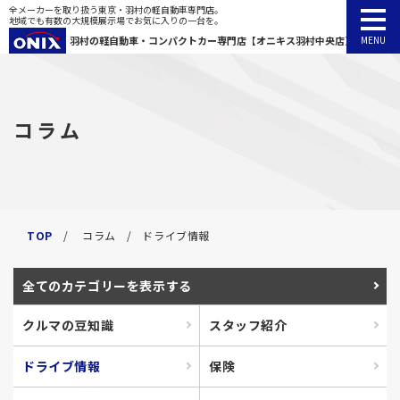
全メーカーを取り扱う東京・羽村の軽自動車専門店。
地域でも有数の大規模展示場でお気に入りの一台を。
羽村の軽自動車・
コンパクトカー専門店【オニキス羽村中央店】
TOP
コラム
カーラインナップ
カーラインナップ
賢い車の買い方
新車
賢い車の買い方
コラム
お客様へのお約束
お知らせ
TOP
コラム
ドライブ情報
登録済車
アフターサービス
会社概要
お客様の声
法人カーリース
全て
のカテゴリーを表示する
中古車
よくある質問
来店予約
納車までの流れ
クルマの豆知識
スタッフ紹介
プライバシーポリシー
ドライブ情報
保険