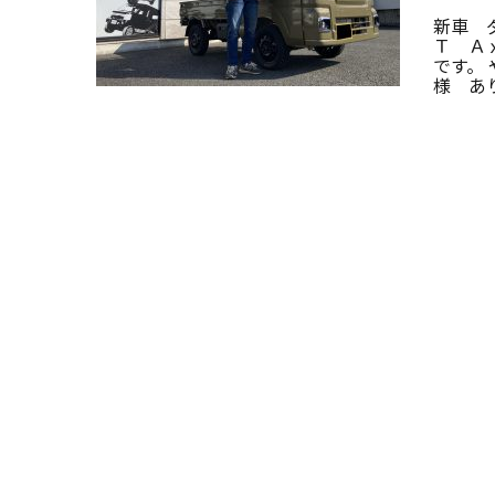
新車 
Ｔ Ａ
です。
様 あ