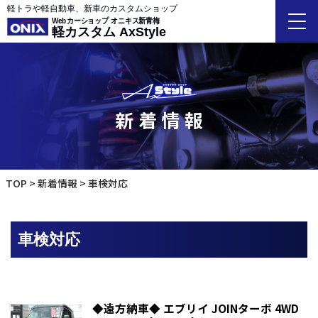
軽トラや軽自動車、新車のカスタムショップ
Webカーショップ オニキス新青梅
軽カスタム AxStyle
新着情報
TOP
新着情報
車検対応
車検対応
◆遠方納車◆ エブリイ JOINターボ 4WD