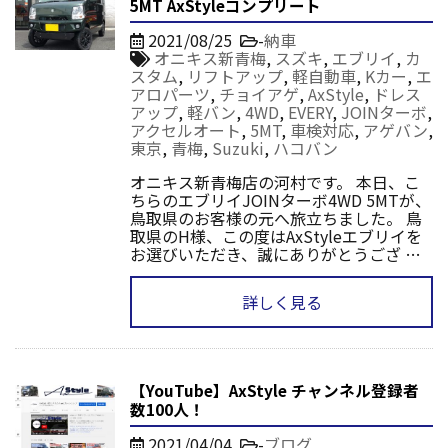
5MT AxStyleコンプリート
2021/08/25
-
納車
オニキス新青梅
,
スズキ
,
エブリイ
,
カ
スタム
,
リフトアップ
,
軽自動車
,
Kカー
,
エ
アロパーツ
,
チョイアゲ
,
AxStyle
,
ドレス
アップ
,
軽バン
,
4WD
,
EVERY
,
JOINターボ
,
アクセルオート
,
5MT
,
車検対応
,
アゲバン
,
東京
,
青梅
,
Suzuki
,
ハコバン
オニキス新青梅店の河村です。 本日、こ
ちらのエブリイJOINターボ4WD 5MTが、
鳥取県のお客様の元へ旅立ちました。 鳥
取県のH様、この度はAxStyleエブリイを
お選びいただき、誠にありがとうござ …
詳しく見る
【YouTube】AxStyle チャンネル登録者
数100人！
2021/04/04
-
ブログ