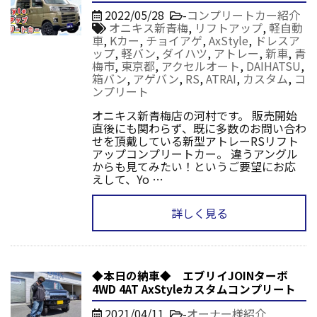
2022/05/28
-
コンプリートカー紹介
オニキス新青梅
,
リフトアップ
,
軽自動
車
,
Kカー
,
チョイアゲ
,
AxStyle
,
ドレスア
ップ
,
軽バン
,
ダイハツ
,
アトレー
,
新車
,
青
梅市
,
東京都
,
アクセルオート
,
DAIHATSU
,
箱バン
,
アゲバン
,
RS
,
ATRAI
,
カスタム
,
コ
ンプリート
オニキス新青梅店の河村です。 販売開始
直後にも関わらず、既に多数のお問い合わ
せを頂戴している新型アトレーRSリフト
アップコンプリートカー。 違うアングル
からも見てみたい！というご要望にお応
えして、Yo …
詳しく見る
◆本日の納車◆ エブリイJOINターボ
4WD 4AT AxStyleカスタムコンプリート
2021/04/11
-
オーナー様紹介