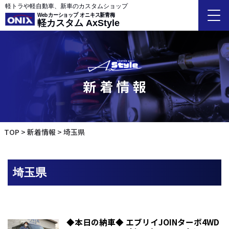
軽トラや軽自動車、新車のカスタムショップ
Webカーショップ オニキス新青梅
軽カスタム AxStyle
新着情報
TOP
新着情報
埼玉県
埼玉県
◆本日の納車◆ エブリイJOINターボ4WD