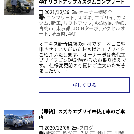
4AT リフトアップカスタムコンプリート
2021/12/26
-
オーナー様紹介
コンプリート
,
スズキ
,
エブリイ
,
カス
タム
,
新車
,
リフトアップ
,
AxStyle
,
4WD
,
青梅市
,
東京都
,
JOINターボ
,
アクセルオ
ート
,
埼玉県
,
4AT
オニキス新青梅店の河村です。 本日ご納
車させていただいたお客様とエブリイを
ご紹介いたします。 オーナー様は先代エ
ブリイワゴンDA64Wからのお乗り換えで
す。 仕様変更前の今夏にご注文いただき
ましたが、 …
詳しく見る
【即納】スズキエブリイ未使用車のご案
内
2020/12/06
-
ブログ
飯能市
,
秩父市
,
入間市
,
狭山市
,
川越