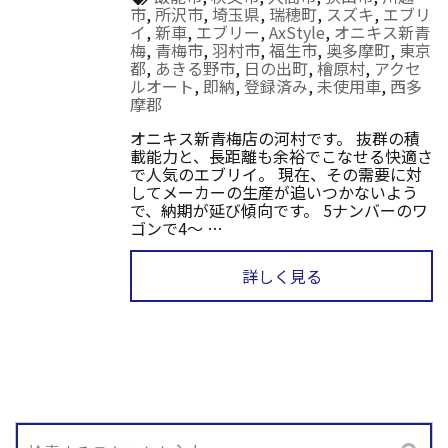
市
,
所沢市
,
埼玉県
,
瑞穂町
,
スズキ
,
エブリ
イ
,
新車
,
エブリー
,
AxStyle
,
オニキス新青
梅
,
青梅市
,
羽村市
,
福生市
,
奥多摩町
,
東京
都
,
あきる野市
,
日の出町
,
檜原村
,
アクセ
ルオート
,
即納
,
登録済み
,
未使用車
,
西多
摩郡
オニキス新青梅店の河村です。 抜群の積
載能力と、長距離も余裕でこなせる快適さ
で人気のエブリイ。 現在、その需要に対
してメーカーの生産が追いつかないよう
で、納期が延び傾向です。 5ナンバーのワ
ゴンで4～ …
詳しく見る