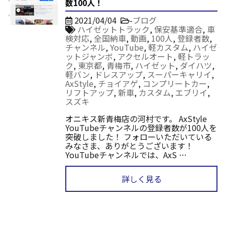
数100人！
2021/04/04
-
ブログ
ハイゼットトラック
,
保安基準適合
,
車
検対応
,
全国納車
,
動画
,
100人
,
登録者数
,
チャンネル
,
YouTube
,
軽カスタム
,
ハイゼ
ットジャンボ
,
アクセルオート
,
軽トラッ
ク
,
東京都
,
青梅市
,
ハイゼット
,
ダイハツ
,
軽バン
,
ドレスアップ
,
スーパーキャリイ
,
AxStyle
,
チョイアゲ
,
コンプリートカー
,
リフトアップ
,
新車
,
カスタム
,
エブリイ
,
スズキ
オニキス新青梅店の河村です。 AxStyle
YouTubeチャンネルの登録者数が100人を
突破しました！ フォローいただいている
みなさま、ありがとうございます！
YouTubeチャンネルでは、AxS …
詳しく見る