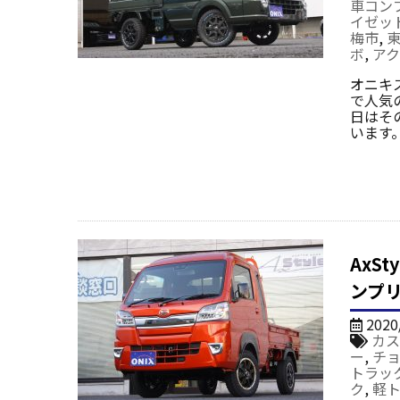
車コン
イゼッ
梅市
,
ボ
,
ア
オニキス
で人気
日はそ
います。
AxS
ンプ
2020
カス
ー
,
チ
トラッ
ク
,
軽