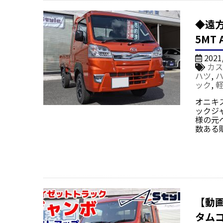
◆遠方
5MT
2021
カス
ハツ
,
ック
,
オニキ
ックジャ
様の元
数ある
【動
タム