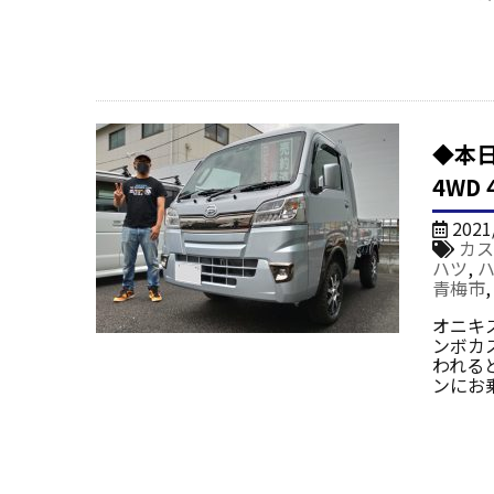
◆本
4WD
2021
カス
ハツ
,
青梅市
オニキ
ンボカ
われる
ンにお