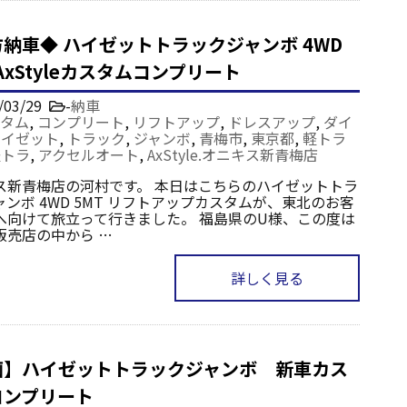
納車◆ ハイゼットトラックジャンボ 4WD
 AxStyleカスタムコンプリート
/03/29
-
納車
タム
,
コンプリート
,
リフトアップ
,
ドレスアップ
,
ダイ
ハイゼット
,
トラック
,
ジャンボ
,
青梅市
,
東京都
,
軽トラ
軽トラ
,
アクセルオート
,
AxStyle.オニキス新青梅店
ス新青梅店の河村です。 本日はこちらのハイゼットトラ
ンボ 4WD 5MT リフトアップカスタムが、東北のお客
へ向けて旅立って行きました。 福島県のU様、この度は
販売店の中から …
詳しく見る
画】ハイゼットトラックジャンボ 新車カス
コンプリート