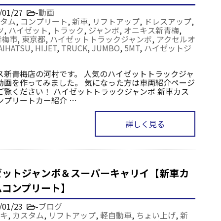
/01/27
-
動画
タム
,
コンプリート
,
新車
,
リフトアップ
,
ドレスアップ
,
ツ
,
ハイゼット
,
トラック
,
ジャンボ
,
オニキス新青梅
,
青梅市
,
東京都
,
ハイゼットトラックジャンボ
,
アクセルオ
AIHATSU
,
HIJET
,
TRUCK
,
JUMBO
,
5MT
,
ハイゼットジ
ス新青梅店の河村です。 人気のハイゼットトラックジャ
動画を作ってみました。 気になった方は車両紹介ページ
ご覧ください！ ハイゼットトラックジャンボ 新車カス
ンプリートカー紹介 …
詳しく見る
ゼットジャンボ＆スーパーキャリイ【新車カ
ムコンプリート】
/01/23
-
ブログ
キ
,
カスタム
,
リフトアップ
,
軽自動車
,
ちょい上げ
,
新