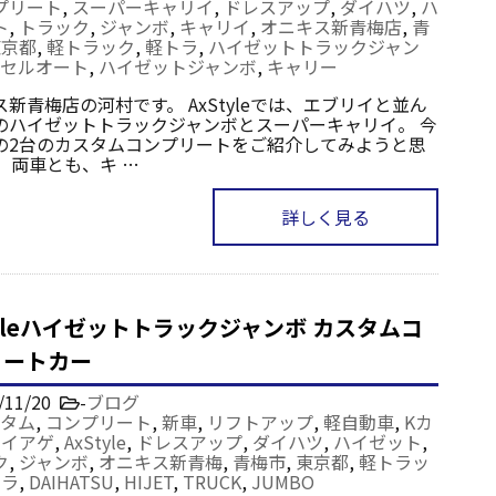
プリート
,
スーパーキャリイ
,
ドレスアップ
,
ダイハツ
,
ハ
ト
,
トラック
,
ジャンボ
,
キャリイ
,
オニキス新青梅店
,
青
東京都
,
軽トラック
,
軽トラ
,
ハイゼットトラックジャン
クセルオート
,
ハイゼットジャンボ
,
キャリー
新青梅店の河村です。 AxStyleでは、エブリイと並ん
のハイゼットトラックジャンボとスーパーキャリイ。 今
の2台のカスタムコンプリートをご紹介してみようと思
 両車とも、キ …
詳しく見る
tyleハイゼットトラックジャンボ カスタムコ
リートカー
/11/20
-
ブログ
タム
,
コンプリート
,
新車
,
リフトアップ
,
軽自動車
,
Kカ
ョイアゲ
,
AxStyle
,
ドレスアップ
,
ダイハツ
,
ハイゼット
,
ク
,
ジャンボ
,
オニキス新青梅
,
青梅市
,
東京都
,
軽トラッ
トラ
,
DAIHATSU
,
HIJET
,
TRUCK
,
JUMBO