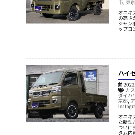
市
,
東
オニキ
の高さ
ジャン
ップコ
ハイ
2022
カス
ダイハ
京都
,
Instag
オニキ
た新型
ついに
タム内容