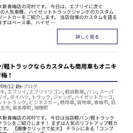
ス新青梅店の河村です。 今日は、エブリイに次ぐ
tyleの人気車種、ハイゼットトラックジャンボのカスタム
リートカーをご紹介します。 当店自慢のカスタムを語る
まずはベース車、ハイゼ …
詳しく見る
ン/軽トラックならカスタムも商用車もオニキ
青梅！
/09/12
-
ブログ
キ
,
エブリイ
,
エブリイワゴン
,
軽自動車
,
バン
,
スーパ
リイ
,
ダイハツ
,
トラック
,
ジャンボ
,
ハイゼットカーゴ
,
ットトラック
,
ビジネスカー
,
商用車
,
貨物車
,
青梅市
,
羽
福生市
,
奥多摩町
,
瑞穂町
ス新青梅店の河村です。 今日は当店軽バン/軽トラック
チラシをご紹介します！ まずは人気のリフトアップ軽カ
です。 【画像クリックで拡大】 チラシにある「コンプ