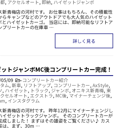
京都
,
アクセルオート
,
即納
,
ハイゼットジャンボ
ス新青梅店の河村です。 お仕事はもちろん、その積載性
からキャンプなどのアウトドアでも大人気のハイゼット
ボとハイゼットカーゴ。 当店には、即納可能なリフトア
ンプリートカーの在庫車 …
詳しく見る
ゼットジャンボMC後コンプリートカー完成！
/05/09
-
コンプリートカー紹介
タム
,
新車
,
リフトアップ
,
コンプリートカー
,
AxStyle
,
ツ
,
ハイゼット
,
トラック
,
ジャンボ
,
オニキス新青梅
,
東
アクセルオート
,
エクストラ
,
MC後
,
マイナーチェンジ後
,
ram
,
インスタグラム
ス新青梅店の河村です。 昨年12月にマイナーチェンジし
ハイゼットトラックジャンボ。 そのコンプリートカーが
完成しました！ まずはその雄姿をご覧ください♪ カス
は、まず、30m …