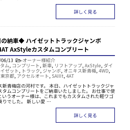
詳しく見る
日の納車◆ ハイゼットトラックジャンボ
 4AT AxStyleカスタムコンプリート
/06/13
-
オーナー様紹介
タム
,
コンプリート
,
新車
,
リフトアップ
,
AxStyle
,
ダイ
ハイゼット
,
トラック
,
ジャンボ
,
オニキス新青梅
,
4WD
,
,
東京都
,
アクセルオート
,
SAIIIt
,
4AT
ス新青梅店の河村です。 本日、ハイゼットトラックジャ
スタムコンプリートをご納車いたしました。 お仕事で使
というオーナー様は、これまでもカスタムされた軽ワゴ
乗りでした。 新しい愛 …
詳しく見る