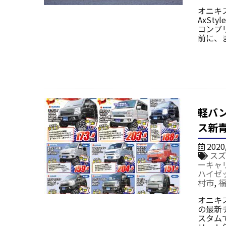
オニキ
AxS
コンプ
前に、
軽バ
ス新
2020
スズ
ーキャ
ハイゼ
村市
,
オニキ
の最新
スタム