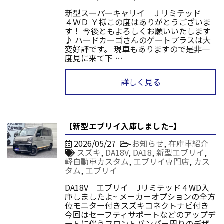
新型スーパーキャリイ Ｊリミテッド
４ＷＤ Ｙ様この度はありがとうございま
す！ 今後ともよろしくお願いいたします
♪ ハードカーゴさんのゲートプラスは大
変好評です。 現車もありますので是非一
度見に来て下 …
詳しく見る
【新型エブリイ入庫しました~】
2026/05/27
-
お知らせ
,
在庫車紹介
スズキ
,
DA18V
,
DA18
,
新型エブリイ
,
軽自動車カスタム
,
エブリイ専門店
,
カス
タム
,
エブリイ
DA18V エブリイ Jリミテッド４WD入
庫しましたよ~ メーカーオプションの全方
位モニター付きスズキコネクトナビ付き
今回はセーフティサポートなどのアップデ
ートに伴うフロントバンパー周りのデザ