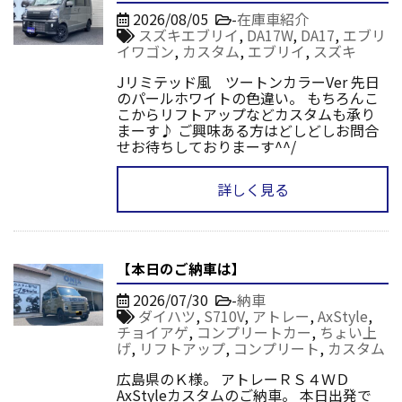
2026/08/05
-
在庫車紹介
スズキエブリイ
,
DA17W
,
DA17
,
エブリ
イワゴン
,
カスタム
,
エブリイ
,
スズキ
Jリミテッド風 ツートンカラーVer 先日
のパールホワイトの色違い。 もちろんこ
こからリフトアップなどカスタムも承り
まーす♪ ご興味ある方はどしどしお問合
せお待ちしておりまーす^^/
詳しく見る
【本日のご納車は】
2026/07/30
-
納車
ダイハツ
,
S710V
,
アトレー
,
AxStyle
,
チョイアゲ
,
コンプリートカー
,
ちょい上
げ
,
リフトアップ
,
コンプリート
,
カスタム
広島県のＫ様。 アトレーＲＳ４ＷＤ
AxStyleカスタムのご納車。 本日出発で