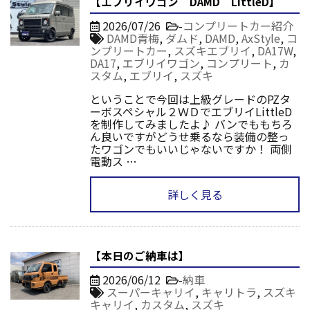
【エブリイワゴン DAMD LittleD】
2026/07/26
-
コンプリートカー紹介
DAMD青梅
,
ダムド
,
DAMD
,
AxStyle
,
コ
ンプリートカー
,
スズキエブリイ
,
DA17W
,
DA17
,
エブリイワゴン
,
コンプリート
,
カ
スタム
,
エブリイ
,
スズキ
ということで今回は上級グレードのPZタ
ーボスペシャル２ＷＤでエブリイLittleD
を制作してみましたよ♪ バンでももちろ
ん良いですがどうせ乗るなら装備の整っ
たワゴンでもいいじゃないですか！ 両側
電動ス …
詳しく見る
【本日のご納車は】
2026/06/12
-
納車
スーパーキャリイ
,
キャリトラ
,
スズキ
キャリイ
,
カスタム
,
スズキ