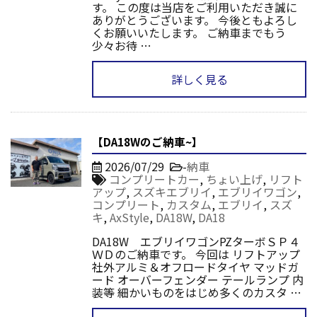
す。 この度は当店をご利用いただき誠に
ありがとうございます。 今後ともよろし
くお願いいたします。 ご納車までもう
少々お待 …
詳しく見る
【DA18Wのご納車~】
2026/07/29
-
納車
コンプリートカー
,
ちょい上げ
,
リフト
アップ
,
スズキエブリイ
,
エブリイワゴン
,
コンプリート
,
カスタム
,
エブリイ
,
スズ
キ
,
AxStyle
,
DA18W
,
DA18
DA18W エブリイワゴンPZターボＳＰ４
ＷＤのご納車です。 今回は リフトアップ
社外アルミ＆オフロードタイヤ マッドガ
ード オーバーフェンダー テールランプ 内
装等 細かいものをはじめ多くのカスタ …