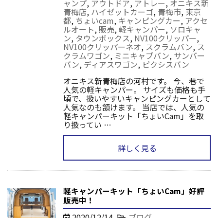
ャンプ
,
アウトドア
,
アトレー
,
オニキス新
青梅店
,
ハイゼットカーゴ
,
青梅市
,
東京
都
,
ちょいcam
,
キャンピングカー
,
アクセ
ルオート
,
販売
,
軽キャンパー
,
ソロキャ
ン
,
タウンボックス
,
NV100クリッパー
,
NV100クリッパーネオ
,
スクラムバン
,
ス
クラムワゴン
,
ミニキャブバン
,
サンバー
バン
,
ディアスワゴン
,
ピクシスバン
オニキス新青梅店の河村です。 今、巷で
人気の軽キャンパー。 サイズも価格も手
頃で、扱いやすいキャンピングカーとして
人気なのも頷けます。 当店では、人気の
軽キャンパーキット「ちょいCam」を取
り扱ってい …
詳しく見る
軽キャンパーキット「ちょいCam」好評
販売中！
2020/12/14
-
ブログ