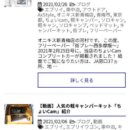
2021/02/26
-
ブログ
エブリイ
,
車中泊
,
アウトドア
,
AxStyle
,
オニキス新青梅店
,
青梅市
,
東京
都
,
ちょいcam
,
軽キャンパー
,
ソロキャン
,
軽キャン
,
ソロキャンプ
,
ベッドマット
,
キ
ャンパーキット
,
街プレ
,
フリーペーパー
オニキス新青梅店の河村です。 この度、
フリーペーパー「街プレ～西多摩版～」
2021年2月25日号に、当店のちょいCam
コンプリートカーが掲載されました！ 紙
面でご覧になりたい方は、JA窓口37ヵ
所、地 …
詳しく見る
【動画】人気の軽キャンパーキット「ち
ょいCam」紹介
2021/02/06
-
ブログ
,
動画
エブリイ
,
エブリイワゴン
,
車中泊
,
キ