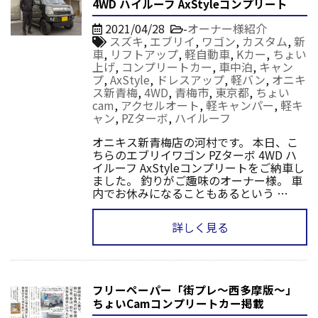
4WD ハイルーフ AxStyleコンプリート
2021/04/28
-
オーナー様紹介
スズキ
,
エブリイ
,
ワゴン
,
カスタム
,
新
車
,
リフトアップ
,
軽自動車
,
Kカー
,
ちょい
上げ
,
コンプリートカー
,
車中泊
,
キャン
プ
,
AxStyle
,
ドレスアップ
,
軽バン
,
オニキ
ス新青梅
,
4WD
,
青梅市
,
東京都
,
ちょい
cam
,
アクセルオート
,
軽キャンパー
,
軽キ
ャン
,
PZターボ
,
ハイルーフ
オニキス新青梅店の河村です。 本日、こ
ちらのエブリイワゴン PZターボ 4WD ハ
イルーフ AxStyleコンプリートをご納車し
ました。 釣りがご趣味のオーナー様。 車
内でお休みになることもあるという …
詳しく見る
フリーペーパー「街プレ～西多摩版～」
ちょいCamコンプリートカー掲載