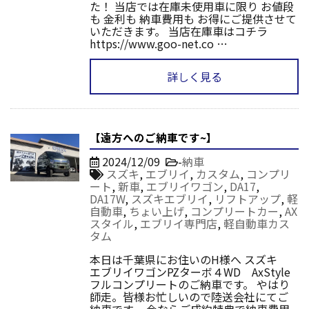
た！ 当店では在庫未使用車に限り お値段
も 金利も 納車費用も お得にご提供させて
いただきます。 当店在庫車はコチラ
https://www.goo-net.co …
詳しく見る
【遠方へのご納車です~】
2024/12/09
-
納車
スズキ
,
エブリイ
,
カスタム
,
コンプリ
ート
,
新車
,
エブリイワゴン
,
DA17
,
DA17W
,
スズキエブリイ
,
リフトアップ
,
軽
自動車
,
ちょい上げ
,
コンプリートカー
,
AX
スタイル
,
エブリイ専門店
,
軽自動車カス
タム
本日は千葉県にお住いのH様へ スズキ
エブリイワゴンPZターボ４WD AxStyle
フルコンプリートのご納車です。 やはり
師走。皆様お忙しいので陸送会社にてご
納車です。 今ならご成約特典で納車費用