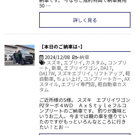
50 …
詳しく見る
【本日のご納車は~】
2024/12/08
-
納車
スズキ
,
エブリイ
,
カスタム
,
コンプリ
ート
,
新車
,
エブリイワゴン
,
DA17
,
DA17W
,
スズキエブリイ
,
リフトアップ
,
軽
自動車
,
ちょい上げ
,
コンプリートカー
,
AX
スタイル
,
エブリイ専門店
,
軽自動車カス
タム
ご近所様のS様。 スズキ エブリイワゴン
PZターボ４ＷＤ ＡｘＳｔｙｌｅフルコ
ンプリートのご納車です。 釣りが趣味と
いうお二人。 今までは親の車を借りてい
たのですがもっといろんなところに行き
たい！とお …