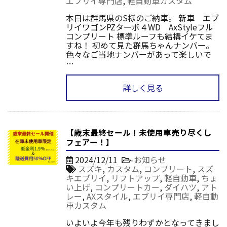
エブリイ専門店
,
軽自動車カスタム
本日は群馬県のS様のご納車。 新車 エブ
リイワゴンPZターボ４WD AxStyleフル
コンプリート 標準ルーフも結構イケてま
すね！ 初めて見た群馬ちゃんナンバー。
色々なご当地ナンバーがあって楽しいで
…
詳しく見る
【歳末最終セール！未使用車売り尽くし
フェアー！】
2024/12/11
-
お知らせ
スズキ
,
カスタム
,
コンプリート
,
スズ
キエブリイ
,
リフトアップ
,
軽自動車
,
ちょ
い上げ
,
コンプリートカー
,
ダイハツ
,
アト
レー
,
AXスタイル
,
エブリイ専門店
,
軽自動
車カスタム
いよいよ今年も残りわずかとなってきまし