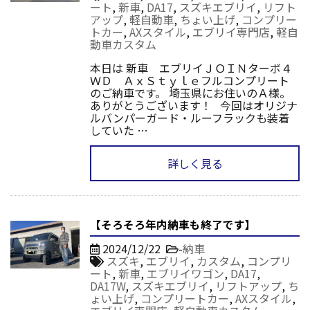
ート
,
新車
,
DA17
,
スズキエブリイ
,
リフト
アップ
,
軽自動車
,
ちょい上げ
,
コンプリー
トカー
,
AXスタイル
,
エブリイ専門店
,
軽自
動車カスタム
本日は 新車 エブリイＪＯＩＮターボ４
ＷＤ ＡｘＳｔｙｌｅフルコンプリート
のご納車です。 埼玉県にお住いのＡ様。
ありがとうございます！ 今回はオリジナ
ルバンパーガード・ルーフラックも装着
していた …
詳しく見る
【そろそろ年内納車も終了です】
2024/12/22
-
納車
スズキ
,
エブリイ
,
カスタム
,
コンプリ
ート
,
新車
,
エブリイワゴン
,
DA17
,
DA17W
,
スズキエブリイ
,
リフトアップ
,
ち
ょい上げ
,
コンプリートカー
,
AXスタイル
,