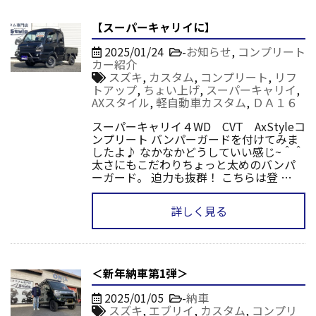
【スーパーキャリイに】
2025/01/24
-
お知らせ
,
コンプリート
カー紹介
スズキ
,
カスタム
,
コンプリート
,
リフ
トアップ
,
ちょい上げ
,
スーパーキャリイ
,
AXスタイル
,
軽自動車カスタム
,
ＤＡ１６
スーパーキャリイ４WD CVT AxStyleコ
ンプリート バンパーガードを付けてみま
したよ♪ なかなかどうしていい感じ~＾＾
太さにもこだわりちょっと太めのバンパ
ーガード。 迫力も抜群！ こちらは登 …
詳しく見る
＜新年納車第1弾＞
2025/01/05
-
納車
スズキ
,
エブリイ
,
カスタム
,
コンプリ