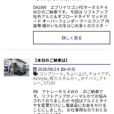
DA18W エブリイワゴンPZターボＳＰ４
ＷＤのご納車です。 今回は リフトアップ
社外アルミ＆オフロードタイヤ マッドガ
ード オーバーフェンダー テールランプ 内
装等 細かいものをはじめ多くのカスタ …
詳しく見る
【本日のご納車は】
2026/06/14
-
納車
コンプリート
,
ちょい上げ
,
チョイアゲ
,
AxStyle
,
軽カスタムカー
,
ダイハツ
,
アト
レー
,
S710V
R8 アトレーＲＳ４ＷＤ のご納車で
す。 リフトアップかノーマルかでお悩み
されておりましたが 今回はアルミとタイ
ヤを変更だけにし電装品にお金をかける
ことにしました。 お仕事用なのでおとな