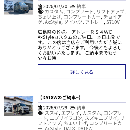
2026/07/30
-
納車
カスタム
,
コンプリート
,
リフトアップ
,
ちょい上げ
,
コンプリートカー
,
チョイア
ゲ
,
AxStyle
,
ダイハツ
,
アトレー
,
S710V
広島県のＫ様。 アトレーＲＳ４ＷＤ
AxStyleカスタムのご納車。 本日出発で
す。 この度は当店をご利用いただき誠に
ありがとうございます。 今後ともよろし
くお願いいたします。 ご納車までもう
少々お待 …
詳しく見る
【DA18Wのご納車~】
2026/07/29
-
納車
スズキ
,
エブリイ
,
カスタム
,
コンプリ
ート
,
エブリイワゴン
,
スズキエブリイ
,
リ
フトアップ
,
ちょい上げ
,
コンプリートカ
ー
,
AxStyle
,
DA18
,
DA18W