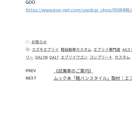
GOO
https://www.goo-net.com/usedcar_shop/0508498/
-
お知らせ
-
スズキエブリイ
,
軽自動車カスタム
,
エブリイ専門店
,
AX
リー
,
DA17W
,
DA17
,
エブリイワゴン
,
コンプリート
,
カスタム
,
PREV
《試乗車のご案内》
NEXT
ムック本「軽バンスタイル」取材｜エ