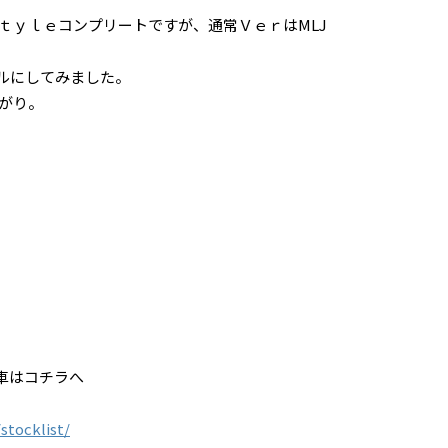
ｔｙｌｅコンプリートですが、通常ＶｅｒはMLJ
イールにしてみました。
がり。
庫車はコチラへ
stocklist/