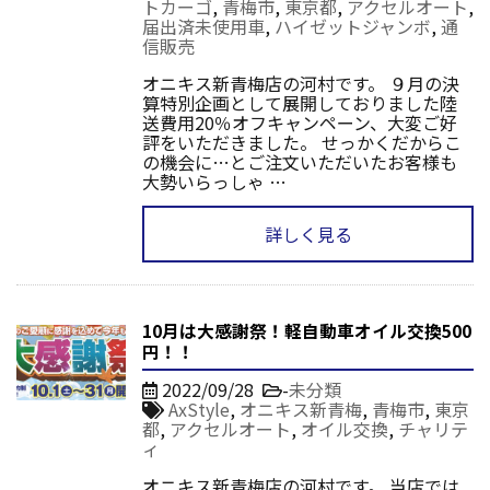
トカーゴ
,
青梅市
,
東京都
,
アクセルオート
,
届出済未使用車
,
ハイゼットジャンボ
,
通
信販売
オニキス新青梅店の河村です。 ９月の決
算特別企画として展開しておりました陸
送費用20％オフキャンペーン、大変ご好
評をいただきました。 せっかくだからこ
の機会に…とご注文いただいたお客様も
大勢いらっしゃ …
詳しく見る
10月は大感謝祭！軽自動車オイル交換500
円！！
2022/09/28
-
未分類
AxStyle
,
オニキス新青梅
,
青梅市
,
東京
都
,
アクセルオート
,
オイル交換
,
チャリテ
ィ
オニキス新青梅店の河村です。 当店では