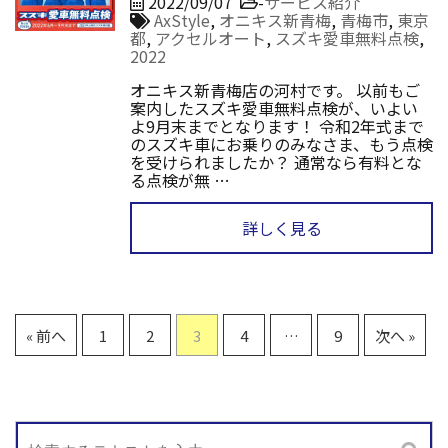
2022/09/07
-
サービス紹介
AxStyle
,
オニキス新青梅
,
青梅市
,
東京
都
,
アクセルオート
,
スズキ愛車無料点検
,
2022
オニキス新青梅店の河村です。 以前もご
案内したスズキ愛車無料点検が、いよい
よ9月末までとなります！ 令和2年式まで
のスズキ車にお乗りのみなさま、もう点検
を受けられましたか？ 通常なら有料とな
る点検が無 …
詳しく見る
« 前へ
1
2
3
4
…
9
次へ »