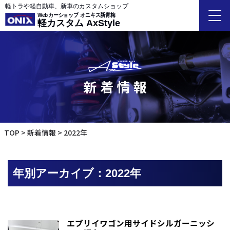
軽トラや軽自動車、新車のカスタムショップ
Webカーショップ オニキス新青梅
軽カスタム AxStyle
新着情報
TOP
新着情報
2022年
年別アーカイブ：2022年
エブリイワゴン用サイドシルガーニッシ