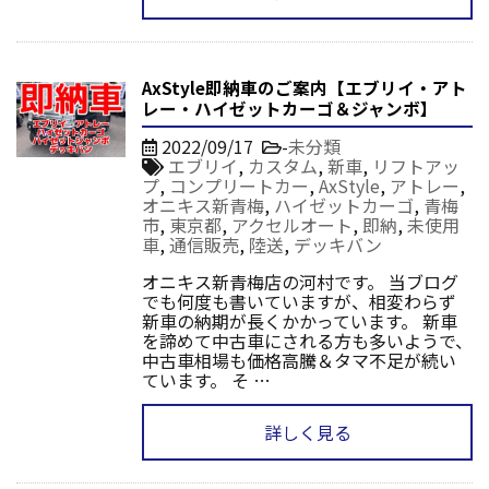
AxStyle即納車のご案内【エブリイ・アト
レー・ハイゼットカーゴ＆ジャンボ】
2022/09/17
-
未分類
エブリイ
,
カスタム
,
新車
,
リフトアッ
プ
,
コンプリートカー
,
AxStyle
,
アトレー
,
オニキス新青梅
,
ハイゼットカーゴ
,
青梅
市
,
東京都
,
アクセルオート
,
即納
,
未使用
車
,
通信販売
,
陸送
,
デッキバン
オニキス新青梅店の河村です。 当ブログ
でも何度も書いていますが、相変わらず
新車の納期が長くかかっています。 新車
を諦めて中古車にされる方も多いようで、
中古車相場も価格高騰＆タマ不足が続い
ています。 そ …
詳しく見る