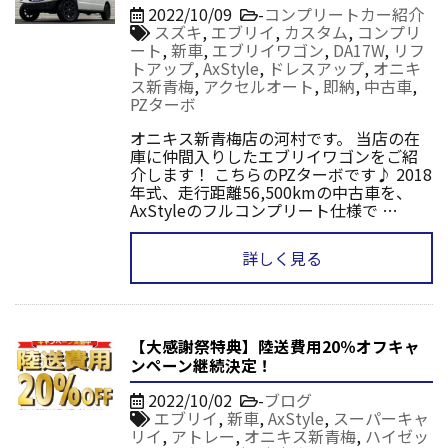
2022/10/09
-
コンプリートカー紹介
スズキ
,
エブリイ
,
カスタム
,
コンプリ
ート
,
新車
,
エブリイワゴン
,
DA17W
,
リフ
トアップ
,
AxStyle
,
ドレスアップ
,
オニキ
ス新青梅
,
アクセルオート
,
即納
,
中古車
,
PZターボ
オニキス新青梅店の河村です。 当店の在
庫に仲間入りしたエブリイワゴンをご紹
介します！ こちらのPZターボです♪ 2018
年式、走行距離56,500kmの中古車を、
AxStyleのフルコンプリート仕様で …
詳しく見る
【大感謝祭特典】陸送費用20％オフキャ
ンペーン継続決定！
2022/10/02
-
ブログ
エブリイ
,
新車
,
AxStyle
,
スーパーキャ
リイ
,
アトレー
,
オニキス新青梅
,
ハイゼッ