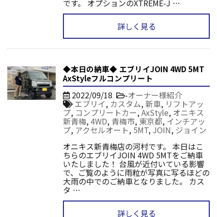
です。 オプションのXTREME-J …
詳しく見る
◆本日の納車◆ エブリイJOIN 4WD 5MT
AxStyleフルコンプリート
2022/09/18
-
オーナー様紹介
エブリイ
,
カスタム
,
新車
,
リフトアッ
プ
,
コンプリートカー
,
AxStyle
,
オニキス
新青梅
,
4WD
,
青梅市
,
東京都
,
インチアッ
プ
,
アクセルオート
,
5MT
,
JOIN
,
ジョイン
オニキス新青梅店の河村です。 本日はこ
ちらのエブリイJOIN 4WD 5MTをご納車
いたしました！ 台風が近付いている影響
で、ご覧のように雨粒が写真に写るほどの
大雨の中でのご納車となりました。 カス
タ …
詳しく見る