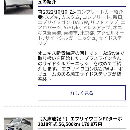
ュの紹介
2022/10/10
-
コンプリートカー紹介
スズキ
,
カスタム
,
コンプリート
,
新車
,
エブリイワゴン
,
DA17W
,
リフトアップ
,
エ
アロパーツ
,
AxStyle
,
ドレスアップ
,
オニ
キス新青梅
,
青梅市
,
東京都
,
アクセルオー
ト
,
サイドシルガーニッシュ
,
サイドステ
ップ
オニキス新青梅店の河村です。 AxStyleで
取り扱いを開始した、プラスラインさん
のサイドシルガーニッシュを改めてご紹
介します。 エブリイワゴンDA17Wは、ボ
リュームのある純正サイドステップが標
準装 …
詳しく見る
【入庫速報！】エブリイワゴンPZターボ
2018年式 56,500km 179.9万円