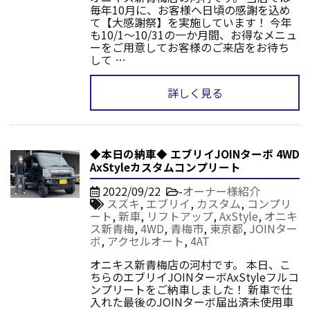
毎年10月に、お客様へ日頃の感謝を込め
て【大感謝祭】を実施しています！ 今年
も10/1～10/31の一か月間、お得なメニュ
ーをご用意してお客様のご来店をお待ち
して …
詳しく見る
◆本日の納車◆ エブリイJOINターボ 4WD
AxStyleカスタムコンプリート
2022/09/22
-
オーナー様紹介
スズキ
,
エブリイ
,
カスタム
,
コンプリ
ート
,
新車
,
リフトアップ
,
AxStyle
,
オニキ
ス新青梅
,
4WD
,
青梅市
,
東京都
,
JOINター
ボ
,
アクセルオート
,
4AT
オニキス新青梅店の河村です。 本日、こ
ちらのエブリイJOINターボAxStyleフルコ
ンプリートをご納車しました！ 新車で仕
入れた最後のJOINターボ届出済未使用車