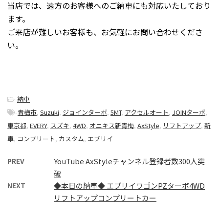
当店では、遠方のお客様へのご納車にも対応いたしており
ます。
ご来店が難しいお客様も、お気軽にお問い合わせくださ
い。
-
納車
-
青梅市
,
Suzuki
,
ジョインターボ
,
5MT
,
アクセルオート
,
JOINターボ
,
東京都
,
EVERY
,
スズキ
,
4WD
,
オニキス新青梅
,
AxStyle
,
リフトアップ
,
新
車
,
コンプリート
,
カスタム
,
エブリイ
PREV
YouTube AxStyleチャンネル登録者数300人突
破
NEXT
◆本日の納車◆ エブリイワゴンPZターボ4WD
リフトアップコンプリートカー