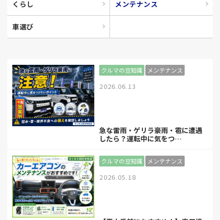
くらし
メンテナンス
オニキス羽村中央店
車選び
〒205-0002 東京都羽村市栄町2-21-8
営業時間 10:00～19:00
定休日 火曜･第2水曜
クルマの豆知識
メンテナンス
0120-979-378
2026.06.13
LINEでお問い合わせ
急な雷雨・ゲリラ豪雨・雹に遭遇
来店予約
したら？運転中に気をつ…
クルマの豆知識
メンテナンス
2026.05.18