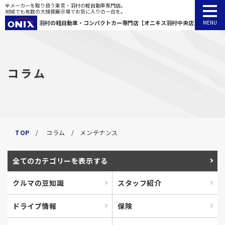
全メーカーを取り扱う東京・羽村の軽自動車専門店。
地域でも有数の大規模展示場でお気に入りの一台を。
羽村の軽自動車・
コンパクトカー専門店【オニキス羽村中央店】
TOP
コラム
カーラインナップ
カーラインナップ
賢い車の買い方
新車
賢い車の買い方
コラム
お客様へのお約束
お知らせ
TOP
コラム
メンテナンス
登録済車
アフターサービス
会社概要
お客様の声
法人カーリース
全て
のカテゴリーを表示する
中古車
よくある質問
来店予約
納車までの流れ
クルマの豆知識
スタッフ紹介
プライバシーポリシー
ドライブ情報
保険