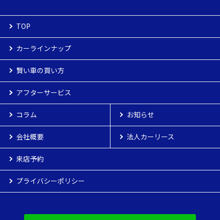
TOP
カーラインナップ
カーラインナップ
賢い車の買い方
新車
賢い車の買い方
アフターサービス
お客様へのお約束
登録済車
アフターサービス
車検
コラム
お客様の声
点検
お知らせ
中古車
よくある質問
カーケア
会社概要
納車までの流れ
保険
法人カーリース
来店予約
プライバシーポリシー