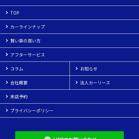
TOP
カーラインナップ
カーラインナップ
賢い車の買い方
新車
賢い車の買い方
アフターサービス
お客様へのお約束
登録済車
アフターサービス
車検
コラム
お客様の声
点検
お知らせ
中古車
よくある質問
カーケア
会社概要
納車までの流れ
保険
法人カーリース
来店予約
プライバシーポリシー