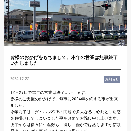
ダイハツショップ福生田園
〒197-0005 東京都福生市北田園2-5-1
営業時間 10:00～19:00
定休日 火曜･第2水曜
0120-979-374
皆様のおかげをもちまして、本年の営業は無事終了
いたしました
LINEでお問い合わせ
2024.12.27
お知らせ
来店予約
12月27日で本年の営業は終了いたします。
皆様のご支援のおかげで、無事に2024年を終える事が出来
ました。
今年前半は、ダイハツ不正の問題で多大なるご心配とご迷惑
をお掛けしてしまいました事を改めてお詫び申し上げます。
後半からは徐々に生産数も回復し、僅かではありますが信頼