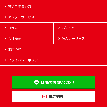
カーラインナップ
賢い車の買い方
新車
賢い車の買い方
アフターサービス
お客様へのお約束
登録済車
アフターサービス
車検
コラム
お客様の声
点検
お知らせ
中古車
よくある質問
カーケア
会社概要
納車までの流れ
保険
法人カーリース
来店予約
プライバシーポリシー
LINEで
お
問い合わせ
来店予約