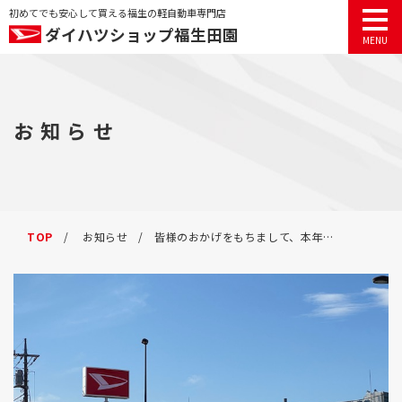
初めてでも安心して買える福生の軽自動車専門店
ダイハツショップ福生田園
TOP
お知らせ
カーラインナップ
カーラインナップ
賢い車の買い方
新車
賢い車の買い方
コラム
お客様へのお約束
お知らせ
TOP
お知らせ
皆様のおかげをもちまして、本年の営業は無事終了いたしました
登録済車
アフターサービス
会社概要
お客様の声
法人カーリース
中古車
よくある質問
来店予約
納車までの流れ
カーシェア
プライバシーポリシー