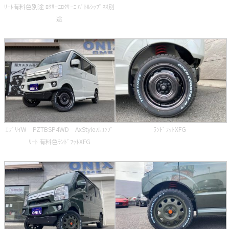
ﾘｰﾄ有料色別途 ﾛｸｻｰﾆﾛｸｻｰﾆ ﾊﾞﾄﾙｼｯﾌﾟﾈｵ別
途
ｴﾌﾞﾘｲW PZTBSP4WD AxStyleﾌﾙｺﾝﾌﾟ
ﾗﾝﾄﾞﾌｯﾄXFG
ﾘｰﾄ 有料色ﾗﾝﾄﾞﾌｯﾄXFG