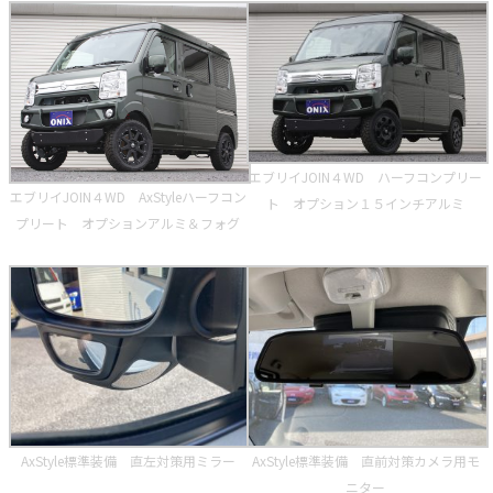
エブリイJOIN４WD ハーフコンプリー
エブリイJOIN４WD AxStyleハーフコン
ト オプション１５インチアルミ
プリート オプションアルミ＆フォグ
AxStyle標準装備 直左対策用ミラー
AxStyle標準装備 直前対策カメラ用モ
ニター