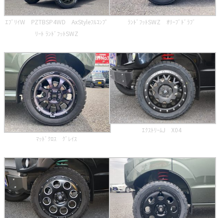
ｴﾌﾞﾘｲW PZTBSP4WD AxStyleﾌﾙｺﾝﾌﾟ
ﾗﾝﾄﾞﾌｯﾄSWZ ｵﾘｰﾌﾞﾄﾞﾗﾌﾞ
ﾘｰﾄ ﾗﾝﾄﾞﾌｯﾄSWZ
ｴｸｽﾄﾘｰﾑJ X04
ﾏｯﾄﾞｸﾛｽ ｸﾞﾚｲｽ