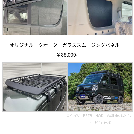
オリジナル クオーターガラススムージングパネル
￥88,000-
ｴﾌﾞﾘｲW PZTB 4WD AxStyleﾌﾙｺﾝﾌﾟﾘ
ｰﾄ ﾃﾞﾓｶｰ仕様