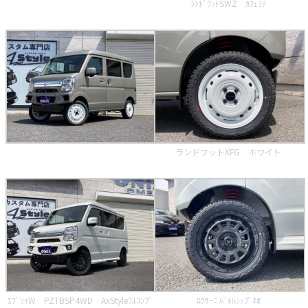
ﾗﾝﾄﾞﾌｯﾄSWZ ｶﾌｪﾗﾃ
ランドフットXFG ホワイト
ｴﾌﾞﾘｲW PZTBSP4WD AxStyleﾌﾙｺﾝﾌﾟ
ﾛｸｻｰﾆ ﾊﾞﾄﾙｼｯﾌﾟﾈｵ